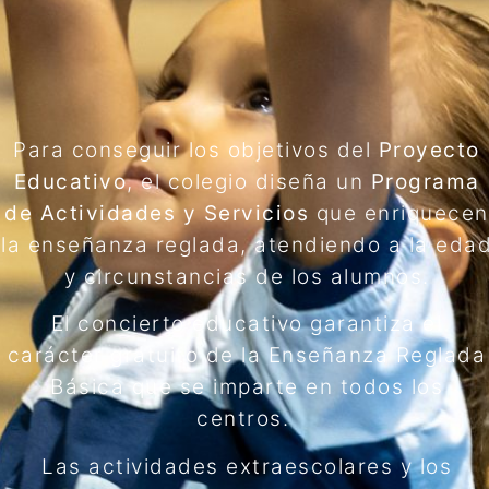
Para conseguir los objetivos del
Proyecto
Educativo
, el colegio diseña un
Programa
de Actividades y Servicios
que enriquecen
la enseñanza reglada, atendiendo a la eda
y circunstancias de los alumnos.
El concierto educativo garantiza el
carácter gratuito de la Enseñanza Reglada
Básica que se imparte en todos los
centros.
Las actividades extraescolares y los