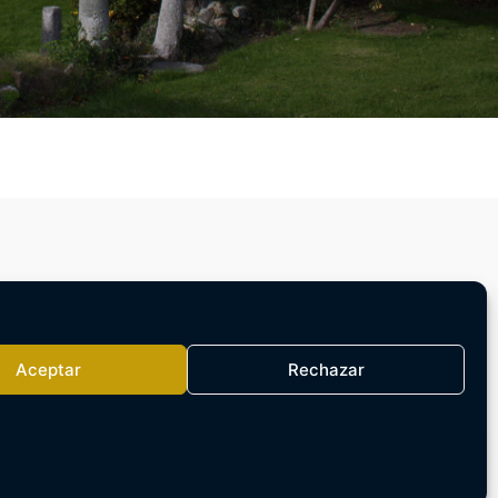
e septiembre de 2026
, organizaremos
Aceptar
Rechazar
ativa sobre los programas del
curso 26-
sadas en asistir, rellenad este