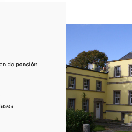
men de
pensión
.
clases.