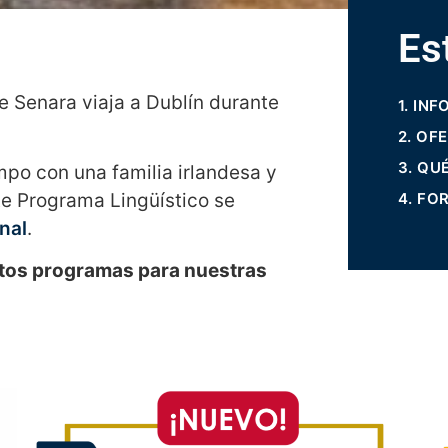
Es
 Senara viaja a Dublín durante
1. IN
2. OF
3. QU
mpo con una familia irlandesa y
4. FO
ste Programa Lingüístico se
nal
.
ntos programas para nuestras