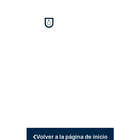
¡Gracias!
Su solicitud ha sido recibida
correctamente.
En el plazo más breve posible nos
pondremos en contacto contigo.
Volver a la página de inicio