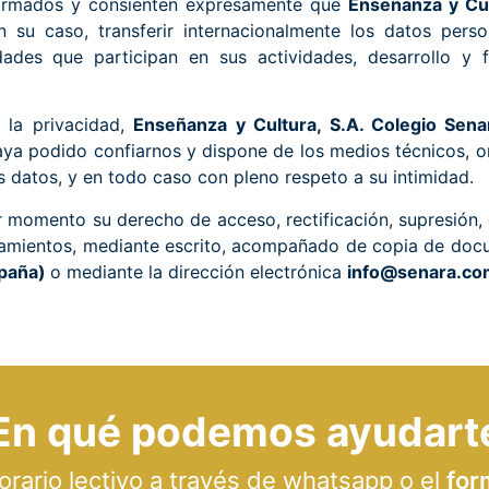
nformados y consienten expresamente que
Enseñanza y Cul
n su caso, transferir internacionalmente los datos person
idades que participan en sus actividades, desarrollo y
 la privacidad,
Enseñanza y Cultura, S.A. Colegio Sena
aya podido confiarnos y dispone de los medios técnicos, 
s datos, y en todo caso con pleno respeto a su intimidad.
 momento su derecho de acceso, rectificación, supresión, o
tamientos, mediante escrito, acompañado de copia de docume
spaña)
o mediante la dirección electrónica
info@senara.co
En qué podemos ayudart
ario lectivo a través de whatsapp o el
for