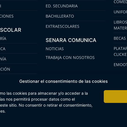
COMED
I
ED. SECUNDARIA
UNIFO
CIONES
BACHILLERATO
LIBROS
EXTRAESCOLARES
MATER
ESCOLAR
BECAS
RÍA
SENARA COMUNICA
PLATA
ECA
NOTICIAS
CLICK
TRABAJA CON NOSOTROS
NÍA
EMOOT
ACIÓN
S
Gestionar el consentimiento de las cookies
omo las cookies para almacenar y/o acceder a la
gías nos permitirá procesar datos como el
te sitio. No consentir o retirar el consentimiento,
 Interna
Buzón Plan Regional
nes.