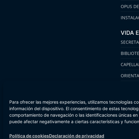
OPUS DE
INSTALA
VIDA 
SECRETA
BIBLIOT
CAPELLA
ORIENT
FAMILIA
Para ofrecer las mejores experiencias, utilizamos tecnologías c
información del dispositivo. El consentimiento de estas tecnolo
comportamiento de navegación o las identificaciones únicas en es
Aviso Legal
Política de cookies
Canal de Información
puede afectar negativamente a ciertas características y funcio
Política de cookies
Declaración de privacidad