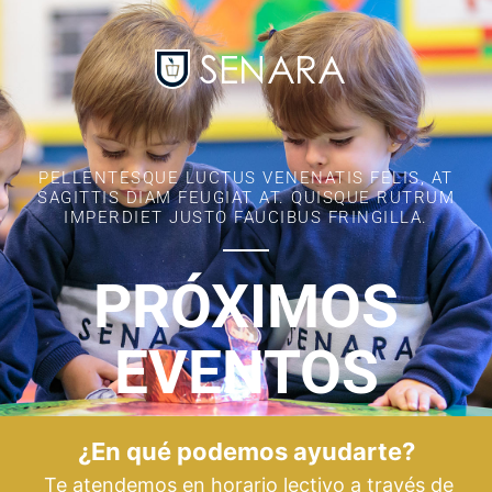
PELLENTESQUE LUCTUS VENENATIS FELIS, AT
SAGITTIS DIAM FEUGIAT AT. QUISQUE RUTRUM
IMPERDIET JUSTO FAUCIBUS FRINGILLA.
PRÓXIMOS
EVENTOS
¿En qué podemos ayudarte?
Te atendemos en horario lectivo a través de