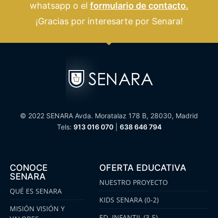
whatsapp o el
formulario de contacto.
¡Gracias por interesarte por Senara!
© 2022 SENARA Avda. Moratalaz 178 B, 28030, Madrid
Tels:
913 016 070
|
638 646 794
CONOCE
OFERTA EDUCATIVA
SENARA
NUESTRO PROYECTO
QUÉ ES SENARA
KIDS SENARA (0-2)
MISIÓN VISIÓN Y
ED. INFANTIL (3-5)