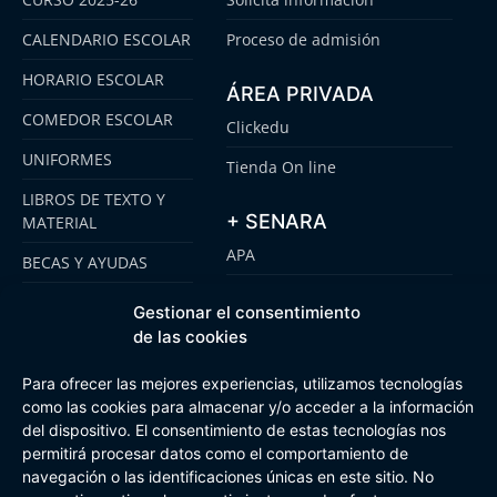
CALENDARIO ESCOLAR
Proceso de admisión
HORARIO ESCOLAR
ÁREA PRIVADA
COMEDOR ESCOLAR
Clickedu
UNIFORMES
Tienda On line
LIBROS DE TEXTO Y
+ SENARA
MATERIAL
APA
BECAS Y AYUDAS
ALUMNI
PLATAFORMA
Gestionar el consentimiento
CLICKEDU
SENARA SENIOR
de las cookies
EMOOTI COLEGIOS
FUNDACIÓN SENARA
Para ofrecer las mejores experiencias, utilizamos tecnologías
como las cookies para almacenar y/o acceder a la información
del dispositivo. El consentimiento de estas tecnologías nos
permitirá procesar datos como el comportamiento de
Aviso Legal
Política de cookies
Canal de Información Interna
navegación o las identificaciones únicas en este sitio. No
Buzón Plan Regional