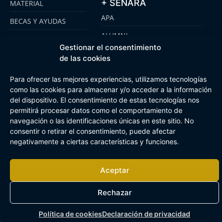
+ SENARA
MATERIAL
APA
BECAS Y AYUDAS
ALUMNI
PLATAFORMA
Gestionar el consentimiento
CLICKEDU
SENARA SENIOR
de las cookies
EMOOTI COLEGIOS
FUNDACIÓN SENARA
Para ofrecer las mejores experiencias, utilizamos tecnologías
como las cookies para almacenar y/o acceder a la información
del dispositivo. El consentimiento de estas tecnologías nos
permitirá procesar datos como el comportamiento de
Aviso Legal
Política de cookies
Canal de Información Interna
navegación o las identificaciones únicas en este sitio. No
Buzón Plan Regional
consentir o retirar el consentimiento, puede afectar
negativamente a ciertas características y funciones.
Aceptar
Rechazar
Política de cookies
Declaración de privacidad