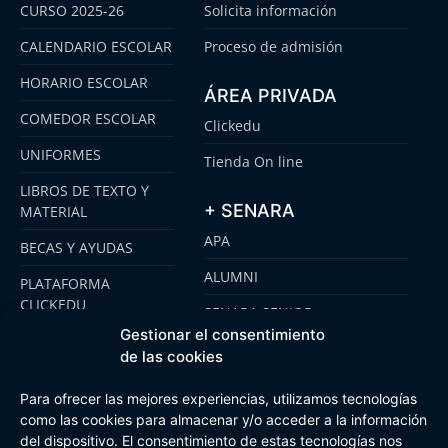
CURSO 2025-26
Solicita información
CALENDARIO ESCOLAR
Proceso de admisión
HORARIO ESCOLAR
ÁREA PRIVADA
COMEDOR ESCOLAR
Clickedu
UNIFORMES
Tienda On line
LIBROS DE TEXTO Y
+ SENARA
MATERIAL
APA
BECAS Y AYUDAS
ALUMNI
PLATAFORMA
CLICKEDU
SENARA SENIOR
Gestionar el consentimiento
EMOOTI COLEGIOS
FUNDACIÓN SENARA
de las cookies
Para ofrecer las mejores experiencias, utilizamos tecnologías
como las cookies para almacenar y/o acceder a la información
Aviso Legal
Política de cookies
Canal de Información Interna
del dispositivo. El consentimiento de estas tecnologías nos