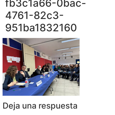
fb3c1a66-0bac-
4761-82c3-
951ba1832160
Deja una respuesta