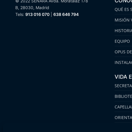
CONO
© 2022 SENARA Avda. Moratalaz 178
B, 28030, Madrid
QUÉ ES 
Tels:
913 016 070
|
638 646 794
MISIÓN 
HISTORI
EQUIPO
OPUS DE
INSTALA
VIDA 
SECRETA
BIBLIOT
CAPELLA
ORIENT
FAMILIA