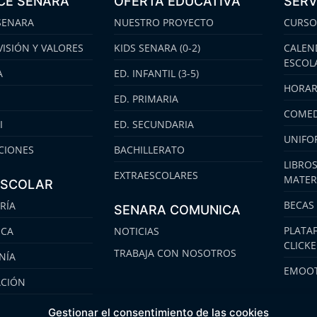
CE SENARA
OFERTA EDUCATIVA
SERV
SENARA
NUESTRO PROYECTO
CURSO
VISIÓN Y VALORES
KIDS SENARA (0-2)
CALEN
ESCOL
A
ED. INFANTIL (3-5)
HORAR
ED. PRIMARIA
COMED
I
ED. SECUNDARIA
UNIFO
CIONES
BACHILLERATO
LIBROS
EXTRAESCOLARES
MATER
ESCOLAR
BECAS
RÍA
SENARA COMUNICA
PLATA
ECA
NOTICIAS
CLICK
TRABAJA CON NOSOTROS
NÍA
EMOOT
ACIÓN
S
Gestionar el consentimiento de las cookies