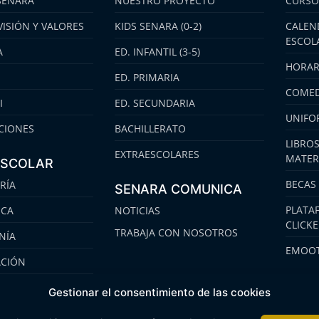
SENARA
NUESTRO PROYECTO
CURSO
VISIÓN Y VALORES
KIDS SENARA (0-2)
CALEN
ESCOL
A
ED. INFANTIL (3-5)
HORAR
ED. PRIMARIA
COMED
I
ED. SECUNDARIA
UNIFO
CIONES
BACHILLERATO
LIBROS
EXTRAESCOLARES
MATER
ESCOLAR
BECAS
RÍA
SENARA COMUNICA
PLATA
ECA
NOTICIAS
CLICK
TRABAJA CON NOSOTROS
NÍA
EMOOT
ACIÓN
S
Gestionar el consentimiento de las cookies