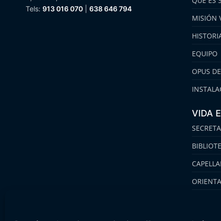
QUÉ ES 
Tels:
913 016 070
|
638 646 794
MISIÓN 
HISTORI
EQUIPO
OPUS DE
INSTALA
VIDA 
SECRETA
BIBLIOT
CAPELLA
ORIENT
FAMILIA