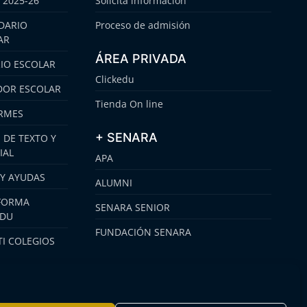
 2025-26
Solicita información
DARIO
Proceso de admisión
AR
ÁREA PRIVADA
IO ESCOLAR
Clickedu
OR ESCOLAR
Tienda On line
RMES
+ SENARA
 DE TEXTO Y
IAL
APA
 Y AYUDAS
ALUMNI
FORMA
SENARA SENIOR
EDU
FUNDACIÓN SENARA
I COLEGIOS