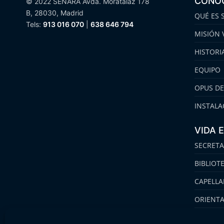
CONO
© 2022 SENARA Avda. Moratalaz 178
B, 28030, Madrid
QUÉ ES 
Tels:
913 016 070
|
638 646 794
MISIÓN 
HISTORI
EQUIPO
OPUS DE
INSTALA
VIDA 
SECRETA
BIBLIOT
CAPELLA
ORIENT
FAMILIA