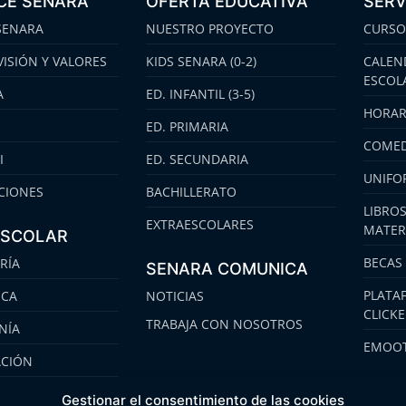
CE SENARA
OFERTA EDUCATIVA
SERV
SENARA
NUESTRO PROYECTO
CURSO
VISIÓN Y VALORES
KIDS SENARA (0-2)
CALEN
ESCOL
A
ED. INFANTIL (3-5)
HORAR
ED. PRIMARIA
COMED
I
ED. SECUNDARIA
UNIFO
CIONES
BACHILLERATO
LIBROS
EXTRAESCOLARES
MATER
ESCOLAR
BECAS
RÍA
SENARA COMUNICA
PLATA
ECA
NOTICIAS
CLICK
TRABAJA CON NOSOTROS
NÍA
EMOOT
ACIÓN
S
Gestionar el consentimiento de las cookies