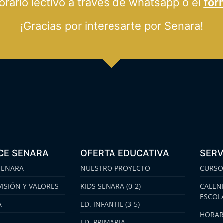
ario lectivo a través de whatsapp o el
for
¡Gracias por interesarte por Senara!
CE SENARA
OFERTA EDUCATIVA
SERV
SENARA
NUESTRO PROYECTO
CURSO
VISIÓN Y VALORES
KIDS SENARA (0-2)
CALEN
ESCOL
A
ED. INFANTIL (3-5)
HORAR
ED. PRIMARIA