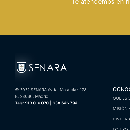
Te atendemos en hor
CONO
© 2022 SENARA Avda. Moratalaz 178
B, 28030, Madrid
QUÉ ES 
Tels:
913 016 070
|
638 646 794
MISIÓN 
HISTORI
EQUIPO