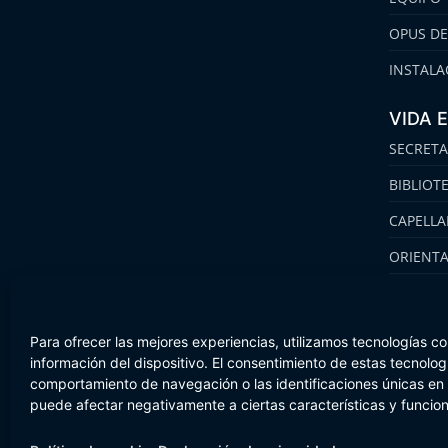
OPUS DE
INSTALA
VIDA 
SECRETA
BIBLIOT
CAPELLA
ORIENT
FAMILIA
Para ofrecer las mejores experiencias, utilizamos tecnologías c
información del dispositivo. El consentimiento de estas tecnolo
comportamiento de navegación o las identificaciones únicas en es
Aviso Legal
Política de cookies
Canal de Información
puede afectar negativamente a ciertas características y funcio