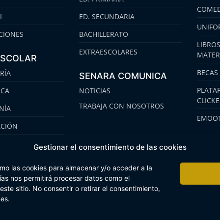
COMED
I
ED. SECUNDARIA
UNIFO
CIONES
BACHILLERATO
LIBROS
EXTRAESCOLARES
MATER
ESCOLAR
BECAS
RÍA
SENARA COMUNICA
PLATA
ECA
NOTICIAS
CLICK
TRABAJA CON NOSOTROS
NÍA
EMOOT
ACIÓN
S
Gestionar el consentimiento de las cookies
omo las cookies para almacenar y/o acceder a la
gías nos permitirá procesar datos como el
te sitio. No consentir o retirar el consentimiento,
 Interna
Buzón Plan Regional
nes.