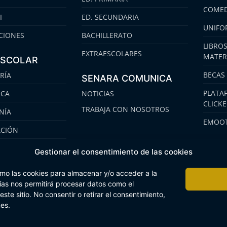
COMED
I
ED. SECUNDARIA
UNIFO
CIONES
BACHILLERATO
LIBROS
EXTRAESCOLARES
MATER
ESCOLAR
BECAS
RÍA
SENARA COMUNICA
PLATA
ECA
NOTICIAS
CLICK
TRABAJA CON NOSOTROS
NÍA
EMOOT
ACIÓN
S
Gestionar el consentimiento de las cookies
omo las cookies para almacenar y/o acceder a la
gías nos permitirá procesar datos como el
te sitio. No consentir o retirar el consentimiento,
 Interna
Buzón Plan Regional
nes.