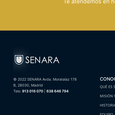
Te atendemos en hor
CONO
© 2022 SENARA Avda. Moratalaz 178
B, 28030, Madrid
QUÉ ES 
Tels:
913 016 070
|
638 646 794
MISIÓN 
HISTORI
EQUIPO