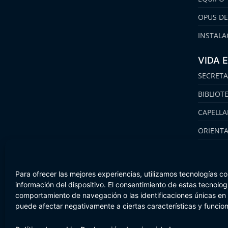
OPUS DE
INSTALA
VIDA 
SECRETA
BIBLIOT
CAPELLA
ORIENT
FAMILIA
Para ofrecer las mejores experiencias, utilizamos tecnologías c
información del dispositivo. El consentimiento de estas tecnolo
comportamiento de navegación o las identificaciones únicas en es
Aviso Legal
Política de cookies
Canal de Información
puede afectar negativamente a ciertas características y funcio