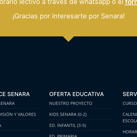
ario lectivo a través de whatsapp o el
for
¡Gracias por interesarte por Senara!
CE SENARA
OFERTA EDUCATIVA
SERV
SENARA
NUESTRO PROYECTO
CURSO
VISIÓN Y VALORES
KIDS SENARA (0-2)
CALEN
ESCOL
A
ED. INFANTIL (3-5)
HORAR
ED. PRIMARIA