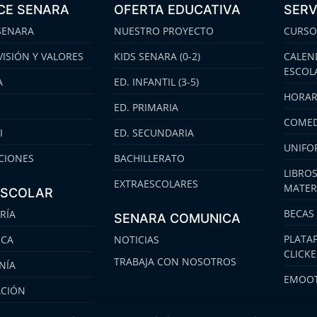
CE SENARA
OFERTA EDUCATIVA
SERV
SENARA
NUESTRO PROYECTO
CURSO
VISIÓN Y VALORES
KIDS SENARA (0-2)
CALEN
ESCOL
A
ED. INFANTIL (3-5)
HORAR
ED. PRIMARIA
COMED
I
ED. SECUNDARIA
UNIFO
CIONES
BACHILLERATO
LIBROS
EXTRAESCOLARES
MATER
ESCOLAR
BECAS
RÍA
SENARA COMUNICA
PLATA
ECA
NOTICIAS
CLICK
TRABAJA CON NOSOTROS
NÍA
EMOOT
ACIÓN
S