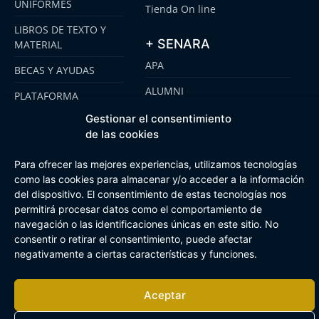
UNIFORMES
Tienda On line
LIBROS DE TEXTO Y
+ SENARA
MATERIAL
APA
BECAS Y AYUDAS
ALUMNI
PLATAFORMA
CLICKEDU
SENARA SENIOR
Gestionar el consentimiento
de las cookies
EMOOTI COLEGIOS
FUNDACIÓN SENARA
Para ofrecer las mejores experiencias, utilizamos tecnologías
como las cookies para almacenar y/o acceder a la información
del dispositivo. El consentimiento de estas tecnologías nos
Aviso Legal
Política de cookies
Canal de Información Interna
permitirá procesar datos como el comportamiento de
Buzón Plan Regional
navegación o las identificaciones únicas en este sitio. No
consentir o retirar el consentimiento, puede afectar
negativamente a ciertas características y funciones.
Aceptar