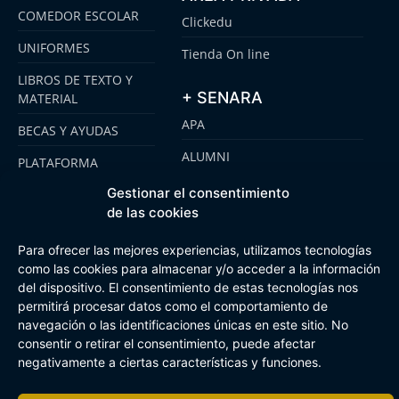
COMEDOR ESCOLAR
Clickedu
UNIFORMES
Tienda On line
LIBROS DE TEXTO Y
+ SENARA
MATERIAL
APA
BECAS Y AYUDAS
ALUMNI
PLATAFORMA
CLICKEDU
SENARA SENIOR
Gestionar el consentimiento
de las cookies
EMOOTI COLEGIOS
FUNDACIÓN SENARA
Para ofrecer las mejores experiencias, utilizamos tecnologías
como las cookies para almacenar y/o acceder a la información
del dispositivo. El consentimiento de estas tecnologías nos
Aviso Legal
Política de cookies
Canal de Información Interna
permitirá procesar datos como el comportamiento de
Buzón Plan Regional
navegación o las identificaciones únicas en este sitio. No
consentir o retirar el consentimiento, puede afectar
negativamente a ciertas características y funciones.