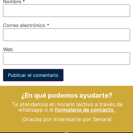
Nombre
*
Correo electrónico
*
Web
¿En qué podemos ayudarte?
Te atendemos en horario lectivo a través de
whatsapp o el
formulario de contacto.
¡Gracias por interesarte por Senara!