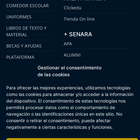
COMEDOR ESCOLAR
Clickedu
UNIFORMES
Tienda On line
LIBROS DE TEXTO Y
+ SENARA
MATERIAL
APA
BECAS Y AYUDAS
ALUMNI
PLATAFORMA
CLICKEDU
SENARA SENIOR
Gestionar el consentimiento
de las cookies
EMOOTI COLEGIOS
FUNDACIÓN SENARA
Para ofrecer las mejores experiencias, utilizamos tecnologías
como las cookies para almacenar y/o acceder a la información
del dispositivo. El consentimiento de estas tecnologías nos
Aviso Legal
Política de cookies
Canal de Información Interna
permitirá procesar datos como el comportamiento de
Buzón Plan Regional
navegación o las identificaciones únicas en este sitio. No
consentir o retirar el consentimiento, puede afectar
negativamente a ciertas características y funciones.