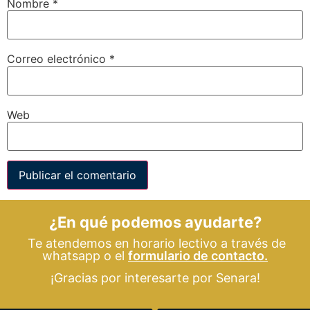
Nombre
*
Correo electrónico
*
Web
¿En qué podemos ayudarte?
Te atendemos en horario lectivo a través de
whatsapp o el
formulario de contacto.
¡Gracias por interesarte por Senara!