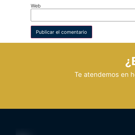
Web
¿
Te atendemos en hor