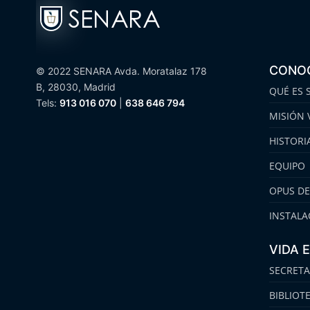
CONO
© 2022 SENARA Avda. Moratalaz 178
B, 28030, Madrid
QUÉ ES 
Tels:
913 016 070
|
638 646 794
MISIÓN 
HISTORI
EQUIPO
OPUS DE
INSTALA
VIDA 
SECRETA
BIBLIOT