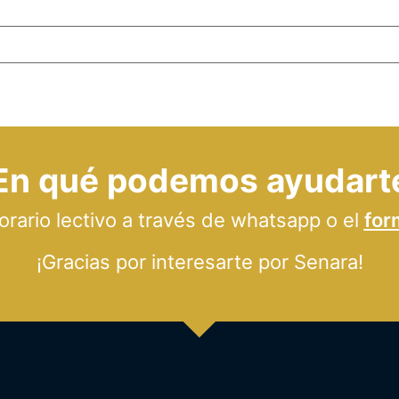
En qué podemos ayudart
ario lectivo a través de whatsapp o el
for
¡Gracias por interesarte por Senara!