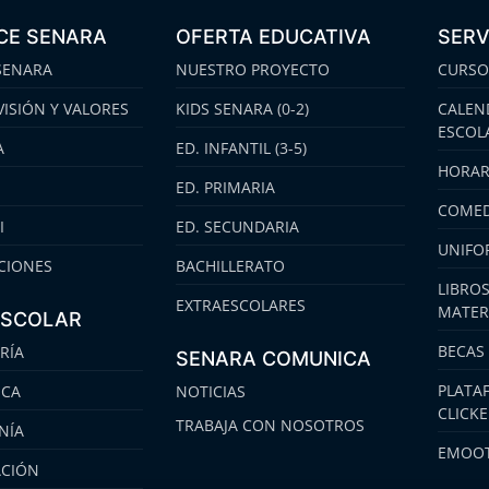
CE SENARA
OFERTA EDUCATIVA
SERV
SENARA
NUESTRO PROYECTO
CURSO
VISIÓN Y VALORES
KIDS SENARA (0-2)
CALEN
ESCOL
A
ED. INFANTIL (3-5)
HORAR
ED. PRIMARIA
COMED
I
ED. SECUNDARIA
UNIFO
CIONES
BACHILLERATO
LIBROS
EXTRAESCOLARES
MATER
ESCOLAR
BECAS
RÍA
SENARA COMUNICA
PLATA
ECA
NOTICIAS
CLICK
TRABAJA CON NOSOTROS
NÍA
EMOOT
ACIÓN