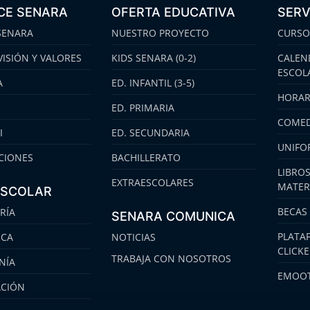
CE SENARA
OFERTA EDUCATIVA
SERV
SENARA
NUESTRO PROYECTO
CURSO
VISIÓN Y VALORES
KIDS SENARA (0-2)
CALEN
ESCOL
A
ED. INFANTIL (3-5)
HORAR
ED. PRIMARIA
COMED
I
ED. SECUNDARIA
UNIFO
CIONES
BACHILLERATO
LIBROS
EXTRAESCOLARES
MATER
ESCOLAR
BECAS
RÍA
SENARA COMUNICA
PLATA
ECA
NOTICIAS
CLICK
TRABAJA CON NOSOTROS
NÍA
EMOOT
ACIÓN