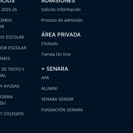
ICIOS
ADMISIONES
 2025-26
Solicita información
DARIO
Proceso de admisión
AR
ÁREA PRIVADA
IO ESCOLAR
Clickedu
OR ESCOLAR
Tienda On line
RMES
+ SENARA
 DE TEXTO Y
IAL
APA
 Y AYUDAS
ALUMNI
FORMA
SENARA SENIOR
EDU
FUNDACIÓN SENARA
I COLEGIOS