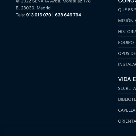
CONO
© 2022 SENARA Avda. Moratalaz 178
B, 28030, Madrid
QUÉ ES 
Tels:
913 016 070
|
638 646 794
MISIÓN 
HISTORI
EQUIPO
OPUS DE
INSTALA
VIDA 
SECRETA
BIBLIOT
CAPELLA
ORIENT
FAMILIA