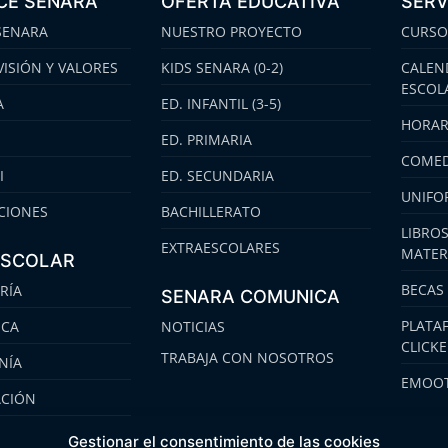
CE SENARA
OFERTA EDUCATIVA
SERV
SENARA
NUESTRO PROYECTO
CURSO
VISIÓN Y VALORES
KIDS SENARA (0-2)
CALEN
ESCOL
A
ED. INFANTIL (3-5)
HORAR
ED. PRIMARIA
COMED
I
ED. SECUNDARIA
UNIFO
CIONES
BACHILLERATO
LIBROS
EXTRAESCOLARES
MATER
ESCOLAR
BECAS
RÍA
SENARA COMUNICA
PLATA
ECA
NOTICIAS
CLICK
TRABAJA CON NOSOTROS
NÍA
EMOOT
ACIÓN
S
Gestionar el consentimiento de las cookies