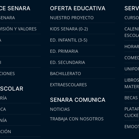
CE SENARA
OFERTA EDUCATIVA
SERV
SENARA
NUESTRO PROYECTO
CURSO
VISIÓN Y VALORES
KIDS SENARA (0-2)
CALEN
ESCOL
A
ED. INFANTIL (3-5)
HORAR
ED. PRIMARIA
COMED
I
ED. SECUNDARIA
UNIFO
CIONES
BACHILLERATO
LIBROS
EXTRAESCOLARES
MATER
ESCOLAR
BECAS
RÍA
SENARA COMUNICA
PLATA
ECA
NOTICIAS
CLICK
TRABAJA CON NOSOTROS
NÍA
EMOOT
ACIÓN