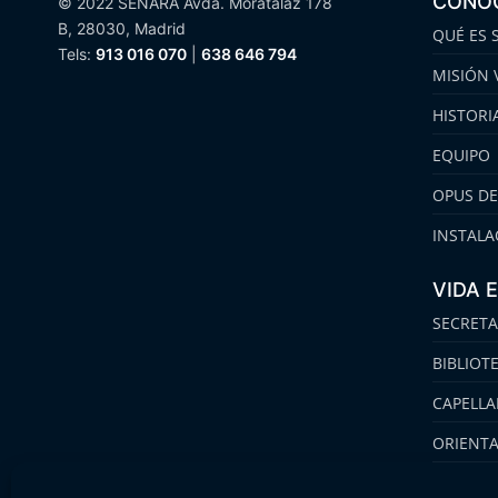
CONO
© 2022 SENARA Avda. Moratalaz 178
B, 28030, Madrid
QUÉ ES 
Tels:
913 016 070
|
638 646 794
MISIÓN 
HISTORI
EQUIPO
OPUS DE
INSTALA
VIDA 
SECRETA
BIBLIOT
CAPELLA
ORIENT
FAMILIA