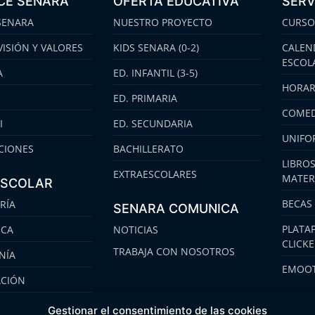
CE SENARA
OFERTA EDUCATIVA
SERV
SENARA
NUESTRO PROYECTO
CURSO
VISIÓN Y VALORES
KIDS SENARA (0-2)
CALEN
ESCOL
A
ED. INFANTIL (3-5)
HORAR
ED. PRIMARIA
COMED
I
ED. SECUNDARIA
UNIFO
CIONES
BACHILLERATO
LIBROS
EXTRAESCOLARES
MATER
ESCOLAR
BECAS
RÍA
SENARA COMUNICA
PLATA
ECA
NOTICIAS
CLICK
TRABAJA CON NOSOTROS
NÍA
EMOOT
ACIÓN
S
Gestionar el consentimiento de las cookies