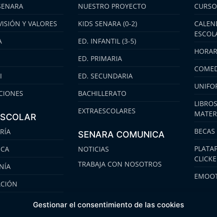
SENARA
NUESTRO PROYECTO
CURSO
VISIÓN Y VALORES
KIDS SENARA (0-2)
CALEN
ESCOL
A
ED. INFANTIL (3-5)
HORAR
ED. PRIMARIA
COMED
I
ED. SECUNDARIA
UNIFO
CIONES
BACHILLERATO
LIBROS
EXTRAESCOLARES
MATER
ESCOLAR
BECAS
RÍA
SENARA COMUNICA
PLATA
ECA
NOTICIAS
CLICK
TRABAJA CON NOSOTROS
NÍA
EMOOT
ACIÓN
S
Gestionar el consentimiento de las cookies