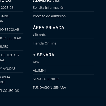
ICIOS
ADMISIONES
 2025-26
Solicita información
DARIO
Proceso de admisión
AR
ÁREA PRIVADA
IO ESCOLAR
Clickedu
OR ESCOLAR
Tienda On line
RMES
+ SENARA
 DE TEXTO Y
IAL
APA
 Y AYUDAS
ALUMNI
FORMA
SENARA SENIOR
EDU
FUNDACIÓN SENARA
I COLEGIOS