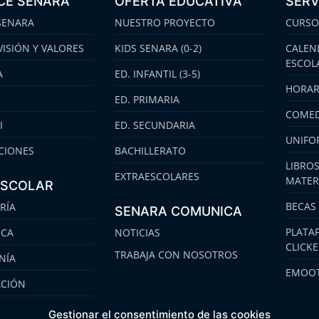
CE SENARA
OFERTA EDUCATIVA
SERV
SENARA
NUESTRO PROYECTO
CURSO
VISIÓN Y VALORES
KIDS SENARA (0-2)
CALEN
ESCOL
A
ED. INFANTIL (3-5)
HORAR
ED. PRIMARIA
COMED
I
ED. SECUNDARIA
UNIFO
CIONES
BACHILLERATO
LIBROS
EXTRAESCOLARES
MATER
ESCOLAR
BECAS
RÍA
SENARA COMUNICA
PLATA
ECA
NOTICIAS
CLICK
TRABAJA CON NOSOTROS
NÍA
EMOOT
ACIÓN
S
Gestionar el consentimiento de las cookies