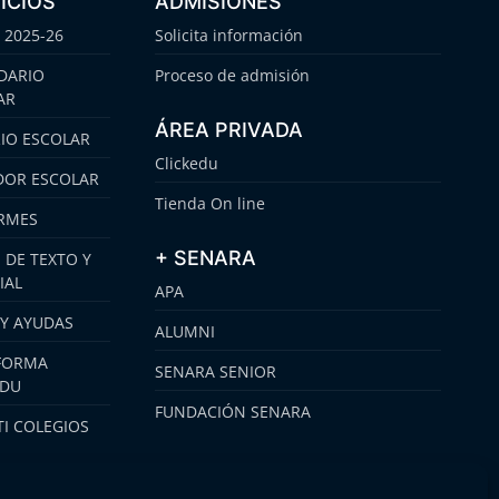
ICIOS
ADMISIONES
 2025-26
Solicita información
DARIO
Proceso de admisión
AR
ÁREA PRIVADA
IO ESCOLAR
Clickedu
OR ESCOLAR
Tienda On line
RMES
+ SENARA
 DE TEXTO Y
IAL
APA
 Y AYUDAS
ALUMNI
FORMA
SENARA SENIOR
EDU
FUNDACIÓN SENARA
I COLEGIOS