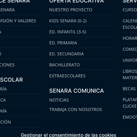
CE SENARA
OFERTA EDUCATIVA
SERV
SENARA
NUESTRO PROYECTO
CURSO
VISIÓN Y VALORES
KIDS SENARA (0-2)
CALEN
ESCOL
A
ED. INFANTIL (3-5)
HORAR
ED. PRIMARIA
COMED
I
ED. SECUNDARIA
UNIFO
CIONES
BACHILLERATO
LIBROS
EXTRAESCOLARES
MATER
ESCOLAR
BECAS
RÍA
SENARA COMUNICA
PLATA
ECA
NOTICIAS
CLICK
TRABAJA CON NOSOTROS
NÍA
EMOOT
ACIÓN
S
Gestionar el consentimiento de las cookies