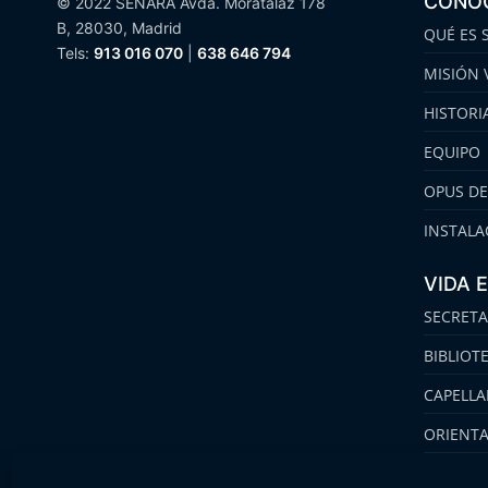
CONO
© 2022 SENARA Avda. Moratalaz 178
B, 28030, Madrid
QUÉ ES 
Tels:
913 016 070
|
638 646 794
MISIÓN 
HISTORI
EQUIPO
OPUS DE
INSTALA
VIDA 
SECRETA
BIBLIOT
CAPELLA
ORIENT
FAMILIA