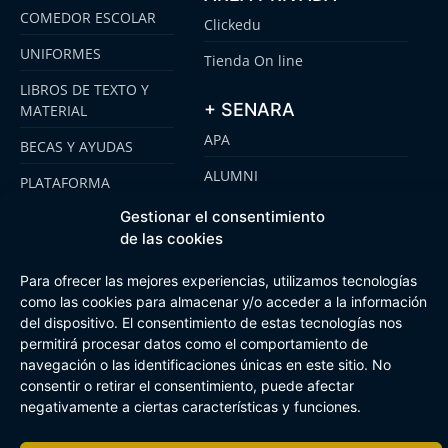
COMEDOR ESCOLAR
Clickedu
UNIFORMES
Tienda On line
LIBROS DE TEXTO Y
+ SENARA
MATERIAL
APA
BECAS Y AYUDAS
ALUMNI
PLATAFORMA
CLICKEDU
SENARA SENIOR
Gestionar el consentimiento
de las cookies
EMOOTI COLEGIOS
FUNDACIÓN SENARA
Para ofrecer las mejores experiencias, utilizamos tecnologías
como las cookies para almacenar y/o acceder a la información
del dispositivo. El consentimiento de estas tecnologías nos
Aviso Legal
Política de cookies
Canal de Información Interna
permitirá procesar datos como el comportamiento de
Buzón Plan Regional
navegación o las identificaciones únicas en este sitio. No
consentir o retirar el consentimiento, puede afectar
negativamente a ciertas características y funciones.