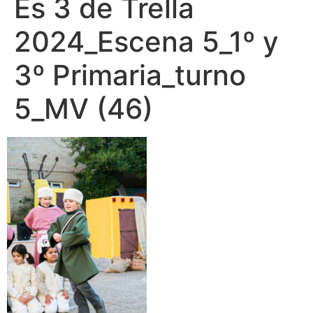
Es 3 de Trella
2024_Escena 5_1º y
3º Primaria_turno
5_MV (46)