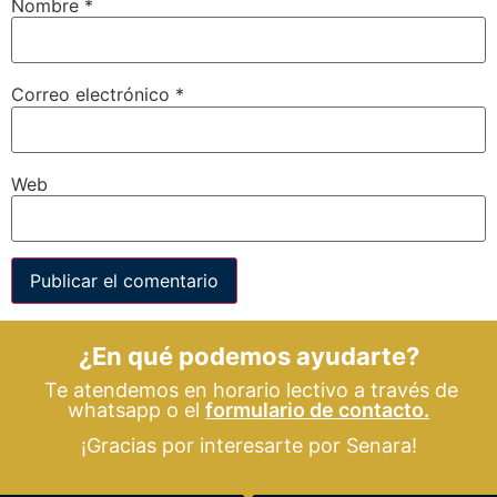
Nombre
*
Correo electrónico
*
Web
¿En qué podemos ayudarte?
Te atendemos en horario lectivo a través de
whatsapp o el
formulario de contacto.
¡Gracias por interesarte por Senara!