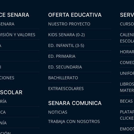
CE SENARA
OFERTA EDUCATIVA
SERV
SENARA
NUESTRO PROYECTO
CURSO
VISIÓN Y VALORES
KIDS SENARA (0-2)
CALEN
ESCOL
A
ED. INFANTIL (3-5)
HORAR
ED. PRIMARIA
COMED
I
ED. SECUNDARIA
UNIFO
CIONES
BACHILLERATO
LIBROS
EXTRAESCOLARES
MATER
ESCOLAR
BECAS
RÍA
SENARA COMUNICA
PLATA
ECA
NOTICIAS
CLICK
TRABAJA CON NOSOTROS
NÍA
EMOOT
ACIÓN