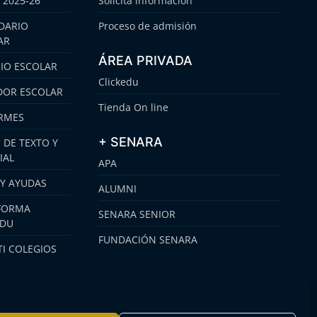
 2025-26
Solicita información
DARIO
Proceso de admisión
AR
ÁREA PRIVADA
IO ESCOLAR
Clickedu
OR ESCOLAR
Tienda On line
RMES
+ SENARA
 DE TEXTO Y
IAL
APA
 Y AYUDAS
ALUMNI
FORMA
SENARA SENIOR
EDU
FUNDACIÓN SENARA
I COLEGIOS