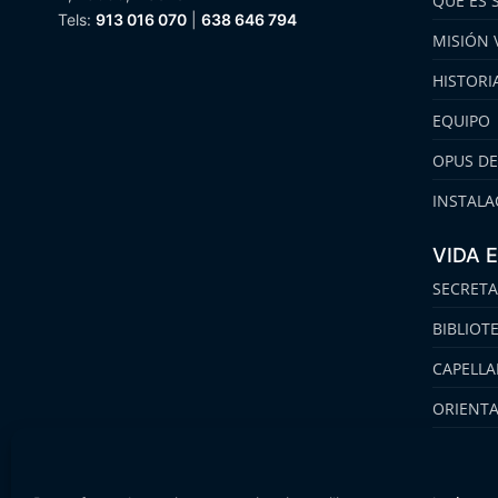
QUÉ ES 
Tels:
913 016 070
|
638 646 794
MISIÓN 
HISTORI
EQUIPO
OPUS DE
INSTALA
VIDA 
SECRETA
BIBLIOT
CAPELLA
ORIENT
FAMILIA