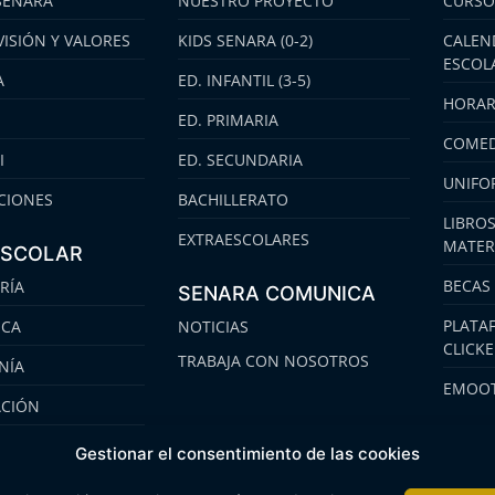
SENARA
NUESTRO PROYECTO
CURSO
VISIÓN Y VALORES
KIDS SENARA (0-2)
CALEN
ESCOL
A
ED. INFANTIL (3-5)
HORAR
ED. PRIMARIA
COMED
I
ED. SECUNDARIA
UNIFO
CIONES
BACHILLERATO
LIBROS
EXTRAESCOLARES
MATER
ESCOLAR
BECAS
RÍA
SENARA COMUNICA
PLATA
ECA
NOTICIAS
CLICK
TRABAJA CON NOSOTROS
NÍA
EMOOT
ACIÓN
S
Gestionar el consentimiento de las cookies