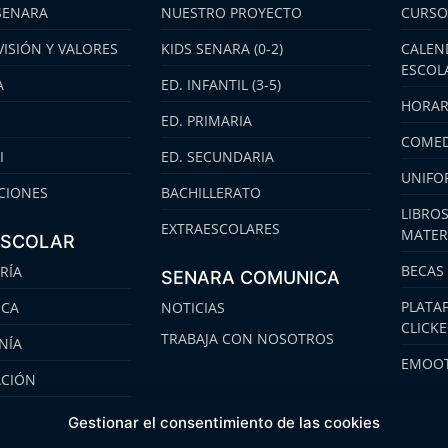
SENARA
NUESTRO PROYECTO
CURSO
VISIÓN Y VALORES
KIDS SENARA (0-2)
CALEN
ESCOL
A
ED. INFANTIL (3-5)
HORAR
ED. PRIMARIA
COMED
I
ED. SECUNDARIA
UNIFO
CIONES
BACHILLERATO
LIBROS
EXTRAESCOLARES
MATER
ESCOLAR
BECAS
RÍA
SENARA COMUNICA
PLATA
ECA
NOTICIAS
CLICK
TRABAJA CON NOSOTROS
NÍA
EMOOT
ACIÓN
S
Gestionar el consentimiento de las cookies