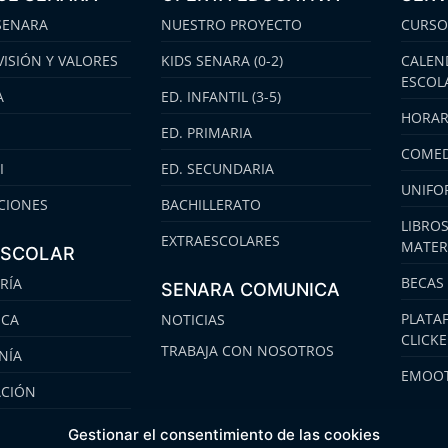
SENARA
NUESTRO PROYECTO
CURSO
VISIÓN Y VALORES
KIDS SENARA (0-2)
CALEN
ESCOL
A
ED. INFANTIL (3-5)
HORAR
ED. PRIMARIA
COMED
I
ED. SECUNDARIA
UNIFO
CIONES
BACHILLERATO
LIBROS
EXTRAESCOLARES
MATER
ESCOLAR
BECAS
RÍA
SENARA COMUNICA
PLATA
ECA
NOTICIAS
CLICK
TRABAJA CON NOSOTROS
NÍA
EMOOT
ACIÓN
S
Gestionar el consentimiento de las cookies