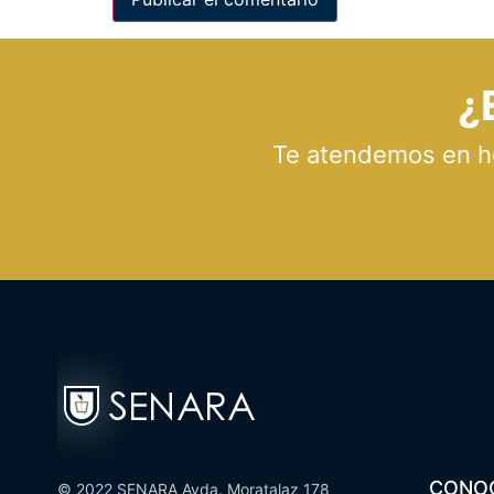
¿
Te atendemos en hor
CONO
© 2022 SENARA Avda. Moratalaz 178