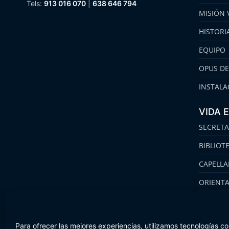
Tels:
913 016 070
|
638 646 794
MISIÓN 
HISTORI
EQUIPO
OPUS DE
INSTALA
VIDA 
SECRETA
BIBLIOT
CAPELLA
ORIENT
FAMILIA
Para ofrecer las mejores experiencias, utilizamos tecnologías c