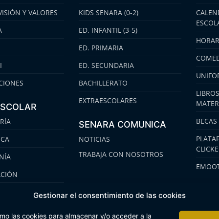
VISIÓN Y VALORES
KIDS SENARA (0-2)
CALEN
ESCOL
A
ED. INFANTIL (3-5)
HORAR
ED. PRIMARIA
COMED
I
ED. SECUNDARIA
UNIFO
CIONES
BACHILLERATO
LIBROS
EXTRAESCOLARES
MATER
ESCOLAR
BECAS
RÍA
SENARA COMUNICA
PLATA
ECA
NOTICIAS
CLICK
TRABAJA CON NOSOTROS
NÍA
EMOOT
ACIÓN
S
Gestionar el consentimiento de las cookies
omo las cookies para almacenar y/o acceder a la