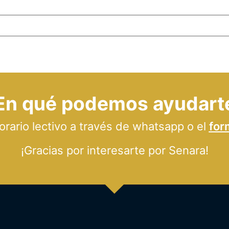
En qué podemos ayudart
ario lectivo a través de whatsapp o el
for
¡Gracias por interesarte por Senara!