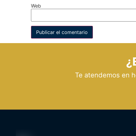
Web
¿
Te atendemos en hor