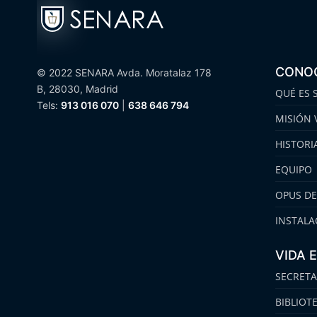
CONO
© 2022 SENARA Avda. Moratalaz 178
B, 28030, Madrid
QUÉ ES 
Tels:
913 016 070
|
638 646 794
MISIÓN 
HISTORI
EQUIPO
OPUS DE
INSTALA
VIDA 
SECRETA
BIBLIOT