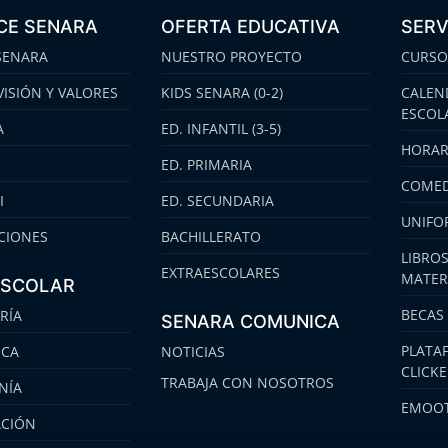
CE SENARA
OFERTA EDUCATIVA
SERV
SENARA
NUESTRO PROYECTO
CURSO
VISIÓN Y VALORES
KIDS SENARA (0-2)
CALEN
ESCOL
A
ED. INFANTIL (3-5)
HORAR
ED. PRIMARIA
COMED
I
ED. SECUNDARIA
UNIFO
CIONES
BACHILLERATO
LIBROS
EXTRAESCOLARES
MATER
ESCOLAR
BECAS
RÍA
SENARA COMUNICA
PLATA
ECA
NOTICIAS
CLICK
TRABAJA CON NOSOTROS
NÍA
EMOOT
ACIÓN