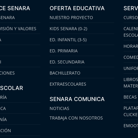
CE SENARA
OFERTA EDUCATIVA
SERV
SENARA
NUESTRO PROYECTO
CURSO
VISIÓN Y VALORES
KIDS SENARA (0-2)
CALEN
ESCOL
A
ED. INFANTIL (3-5)
HORAR
ED. PRIMARIA
COMED
I
ED. SECUNDARIA
UNIFO
CIONES
BACHILLERATO
LIBROS
EXTRAESCOLARES
MATER
ESCOLAR
BECAS
RÍA
SENARA COMUNICA
PLATA
ECA
NOTICIAS
CLICK
TRABAJA CON NOSOTROS
NÍA
EMOOT
ACIÓN