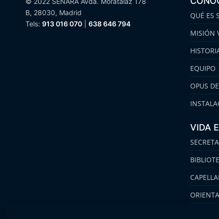
CONO
© 2022 SENARA Avda. Moratalaz 178
B, 28030, Madrid
QUÉ ES 
Tels:
913 016 070
|
638 646 794
MISIÓN 
HISTORI
EQUIPO
OPUS DE
INSTALA
VIDA 
SECRETA
BIBLIOT
CAPELLA
ORIENT
FAMILIA