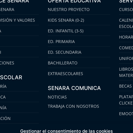
CE SENARA
OFERTA EDUCATIVA
SERV
SENARA
NUESTRO PROYECTO
CURSO
VISIÓN Y VALORES
KIDS SENARA (0-2)
CALEN
ESCOL
A
ED. INFANTIL (3-5)
HORAR
ED. PRIMARIA
COMED
I
ED. SECUNDARIA
UNIFO
CIONES
BACHILLERATO
LIBROS
EXTRAESCOLARES
MATER
ESCOLAR
BECAS
RÍA
SENARA COMUNICA
PLATA
ECA
NOTICIAS
CLICK
TRABAJA CON NOSOTROS
NÍA
EMOOT
ACIÓN
S
Gestionar el consentimiento de las cookies