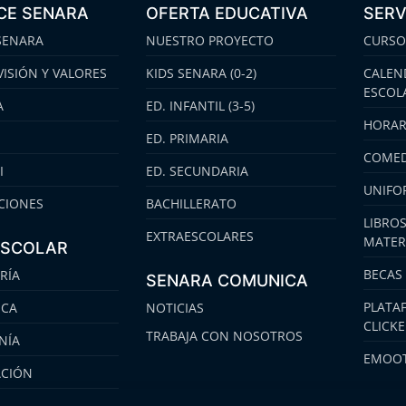
CE SENARA
OFERTA EDUCATIVA
SERV
SENARA
NUESTRO PROYECTO
CURSO
VISIÓN Y VALORES
KIDS SENARA (0-2)
CALEN
ESCOL
A
ED. INFANTIL (3-5)
HORAR
ED. PRIMARIA
COMED
I
ED. SECUNDARIA
UNIFO
CIONES
BACHILLERATO
LIBROS
EXTRAESCOLARES
MATER
ESCOLAR
BECAS
RÍA
SENARA COMUNICA
PLATA
ECA
NOTICIAS
CLICK
TRABAJA CON NOSOTROS
NÍA
EMOOT
ACIÓN
S