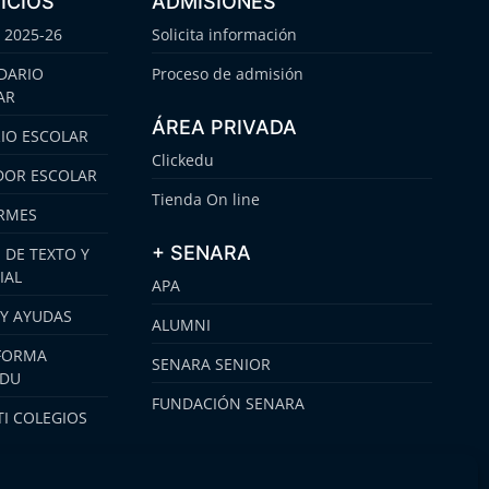
ICIOS
ADMISIONES
 2025-26
Solicita información
DARIO
Proceso de admisión
AR
ÁREA PRIVADA
IO ESCOLAR
Clickedu
OR ESCOLAR
Tienda On line
RMES
+ SENARA
 DE TEXTO Y
IAL
APA
 Y AYUDAS
ALUMNI
FORMA
SENARA SENIOR
EDU
FUNDACIÓN SENARA
I COLEGIOS