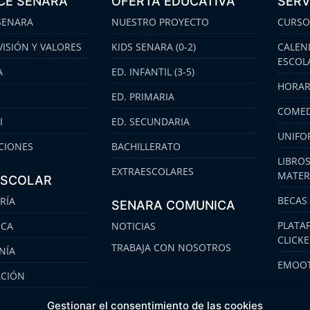
CE SENARA
OFERTA EDUCATIVA
SERV
SENARA
NUESTRO PROYECTO
CURSO
VISIÓN Y VALORES
KIDS SENARA (0-2)
CALEN
ESCOL
A
ED. INFANTIL (3-5)
HORAR
ED. PRIMARIA
COMED
I
ED. SECUNDARIA
UNIFO
CIONES
BACHILLERATO
LIBROS
EXTRAESCOLARES
MATER
ESCOLAR
BECAS
RÍA
SENARA COMUNICA
PLATA
ECA
NOTICIAS
CLICK
TRABAJA CON NOSOTROS
NÍA
EMOOT
ACIÓN
S
Gestionar el consentimiento de las cookies