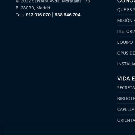
CONO
© 2022 SENARA Avda. Moratalaz 178
B, 28030, Madrid
QUÉ ES 
Tels:
913 016 070
|
638 646 794
MISIÓN 
HISTORI
EQUIPO
OPUS DE
INSTALA
VIDA 
SECRETA
BIBLIOT
CAPELLA
ORIENT
FAMILIA