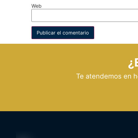
Web
¿
Te atendemos en hor