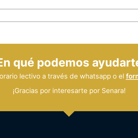
En qué podemos ayudart
ario lectivo a través de whatsapp o el
for
¡Gracias por interesarte por Senara!