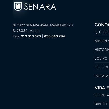
CONO
© 2022 SENARA Avda. Moratalaz 178
B, 28030, Madrid
QUÉ ES 
Tels:
913 016 070
|
638 646 794
MISIÓN 
HISTORI
EQUIPO
OPUS DE
INSTALA
VIDA 
SECRETA
BIBLIOT