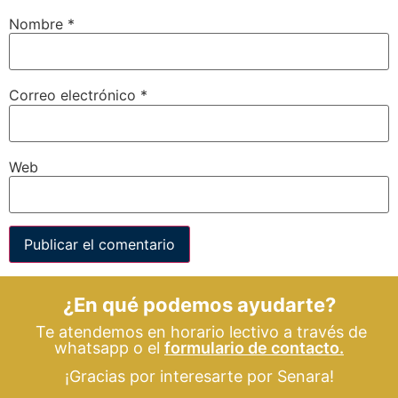
Nombre
*
Correo electrónico
*
Web
¿En qué podemos ayudarte?
Te atendemos en horario lectivo a través de
whatsapp o el
formulario de contacto.
¡Gracias por interesarte por Senara!