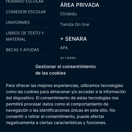
HORARIO ESCOLAR
ÁREA PRIVADA
COMEDOR ESCOLAR
Clickedu
UNIFORMES
Tienda On line
LIBROS DE TEXTO Y
+ SENARA
MATERIAL
APA
BECAS Y AYUDAS
ALUMNI
PLATAFORMA
CLICKEDU
Gestionar el consentimiento
SENARA SENIOR
de las cookies
EMOOTI COLEGIOS
FUNDACIÓN SENARA
Para ofrecer las mejores experiencias, utilizamos tecnologías
como las cookies para almacenar y/o acceder a la información
del dispositivo. El consentimiento de estas tecnologías nos
permitirá procesar datos como el comportamiento de
Aviso Legal
Política de cookies
Canal de Información Interna
Buzón Plan Regional
navegación o las identificaciones únicas en este sitio. No
consentir o retirar el consentimiento, puede afectar
negativamente a ciertas características y funciones.