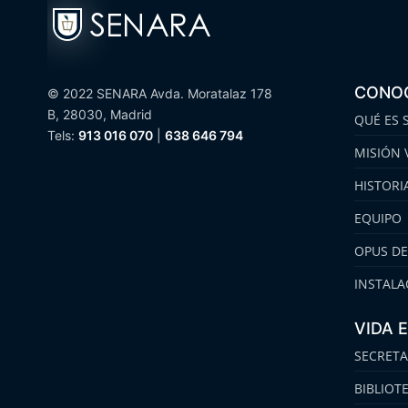
CONO
© 2022 SENARA Avda. Moratalaz 178
B, 28030, Madrid
QUÉ ES 
Tels:
913 016 070
|
638 646 794
MISIÓN 
HISTORI
EQUIPO
OPUS DE
INSTALA
VIDA 
SECRETA
BIBLIOT