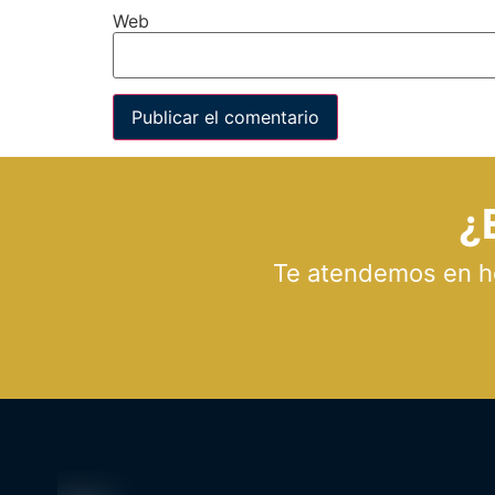
Web
¿
Te atendemos en hor