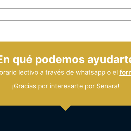
En qué podemos ayudart
ario lectivo a través de whatsapp o el
for
¡Gracias por interesarte por Senara!