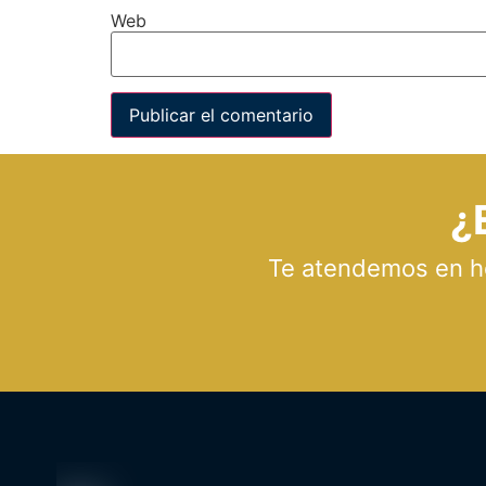
Web
¿
Te atendemos en hor