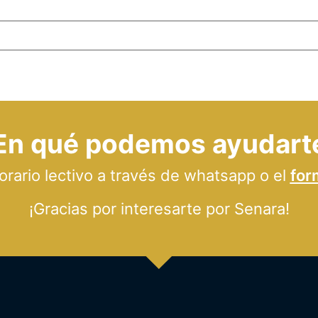
En qué podemos ayudart
ario lectivo a través de whatsapp o el
for
¡Gracias por interesarte por Senara!