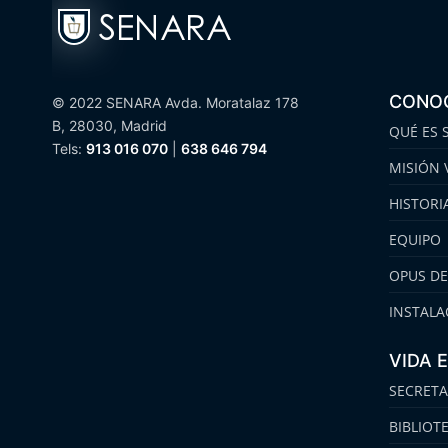
CONO
© 2022 SENARA Avda. Moratalaz 178
B, 28030, Madrid
QUÉ ES 
Tels:
913 016 070
|
638 646 794
MISIÓN 
HISTORI
EQUIPO
OPUS DE
INSTALA
VIDA 
SECRETA
BIBLIOT