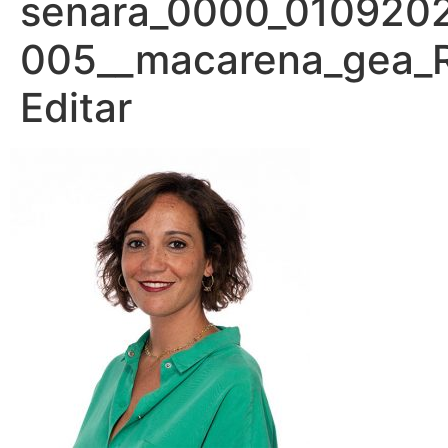
senara_0000_010920
005__macarena_gea_
Editar