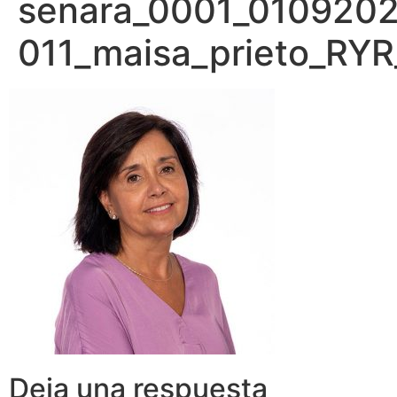
senara_0001_010920
011_maisa_prieto_RY
Deja una respuesta