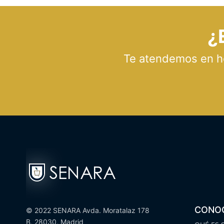
¿
Te atendemos en hor
CONO
© 2022 SENARA Avda. Moratalaz 178
B, 28030, Madrid