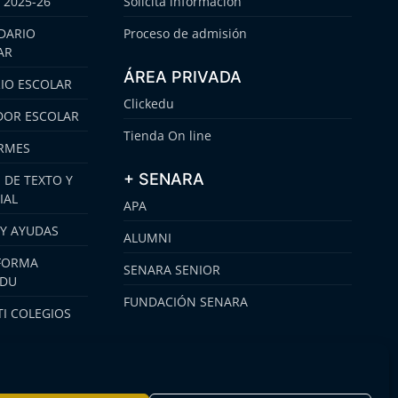
 2025-26
Solicita información
DARIO
Proceso de admisión
AR
ÁREA PRIVADA
IO ESCOLAR
Clickedu
OR ESCOLAR
Tienda On line
RMES
+ SENARA
 DE TEXTO Y
IAL
APA
 Y AYUDAS
ALUMNI
FORMA
SENARA SENIOR
EDU
FUNDACIÓN SENARA
I COLEGIOS