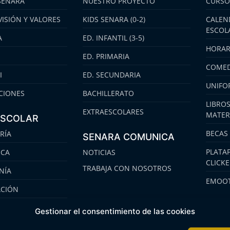
SENARA
NUESTRO PROYECTO
CURSO
VISIÓN Y VALORES
KIDS SENARA (0-2)
CALEN
ESCOL
A
ED. INFANTIL (3-5)
HORAR
ED. PRIMARIA
COMED
I
ED. SECUNDARIA
UNIFO
CIONES
BACHILLERATO
LIBROS
EXTRAESCOLARES
MATER
ESCOLAR
BECAS
RÍA
SENARA COMUNICA
PLATA
ECA
NOTICIAS
CLICK
TRABAJA CON NOSOTROS
NÍA
EMOOT
ACIÓN
S
Gestionar el consentimiento de las cookies