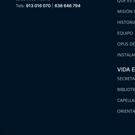
QUÉ ES 
Tels:
913 016 070
|
638 646 794
MISIÓN 
HISTORI
EQUIPO
OPUS DE
INSTALA
VIDA 
SECRETA
BIBLIOT
CAPELLA
ORIENT
FAMILIA