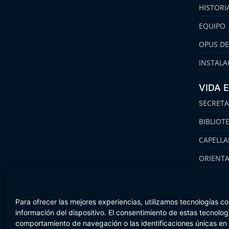
HISTORI
EQUIPO
OPUS DE
INSTALA
VIDA 
SECRETA
BIBLIOT
CAPELLA
ORIENT
FAMILIA
Para ofrecer las mejores experiencias, utilizamos tecnologías c
información del dispositivo. El consentimiento de estas tecnolo
comportamiento de navegación o las identificaciones únicas en es
Aviso Legal
Política de cookies
Canal de Información