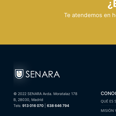
¿
Te atendemos en hor
CONO
© 2022 SENARA Avda. Moratalaz 178
B, 28030, Madrid
QUÉ ES 
Tels:
913 016 070
|
638 646 794
MISIÓN 