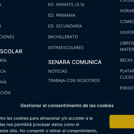
A
ED. INFANTIL (3-5)
HORAR
ED. PRIMARIA
COMED
I
ED. SECUNDARIA
UNIFO
CIONES
BACHILLERATO
LIBROS
EXTRAESCOLARES
MATER
ESCOLAR
BECAS
RÍA
SENARA COMUNICA
PLATA
ECA
NOTICIAS
CLICK
TRABAJA CON NOSOTROS
NÍA
EMOOT
ACIÓN
S
Gestionar el consentimiento de las cookies
omo las cookies para almacenar y/o acceder a la
gías nos permitirá procesar datos como el
te sitio. No consentir o retirar el consentimiento,
 Interna
Buzón Plan Regional