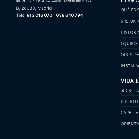
CONO
© 2022 SENARA Avda. Moratalaz 178
B, 28030, Madrid
QUÉ ES 
Tels:
913 016 070
|
638 646 794
MISIÓN 
HISTORI
EQUIPO
OPUS DE
INSTALA
VIDA 
SECRETA
BIBLIOT
CAPELLA
ORIENT
FAMILIA