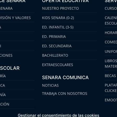
CE SENARA
OFERTA EDUCATIVA
SERV
SENARA
NUESTRO PROYECTO
CURSO
VISIÓN Y VALORES
KIDS SENARA (0-2)
CALEN
ESCOL
A
ED. INFANTIL (3-5)
HORAR
ED. PRIMARIA
COMED
I
ED. SECUNDARIA
UNIFO
CIONES
BACHILLERATO
LIBROS
EXTRAESCOLARES
MATER
ESCOLAR
BECAS
RÍA
SENARA COMUNICA
PLATA
ECA
NOTICIAS
CLICK
TRABAJA CON NOSOTROS
NÍA
EMOOT
ACIÓN
S
Gestionar el consentimiento de las cookies