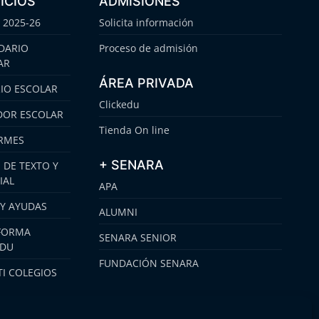
ICIOS
ADMISIONES
 2025-26
Solicita información
DARIO
Proceso de admisión
AR
ÁREA PRIVADA
IO ESCOLAR
Clickedu
OR ESCOLAR
Tienda On line
RMES
+ SENARA
 DE TEXTO Y
IAL
APA
 Y AYUDAS
ALUMNI
FORMA
SENARA SENIOR
EDU
FUNDACIÓN SENARA
I COLEGIOS