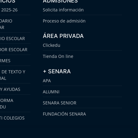
ICIOS
ADMISIONES
 2025-26
Solicita información
DARIO
Proceso de admisión
AR
ÁREA PRIVADA
IO ESCOLAR
Clickedu
OR ESCOLAR
Tienda On line
RMES
+ SENARA
 DE TEXTO Y
IAL
APA
 Y AYUDAS
ALUMNI
FORMA
SENARA SENIOR
EDU
FUNDACIÓN SENARA
I COLEGIOS