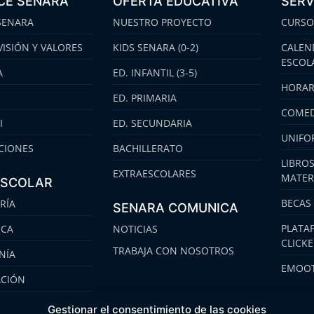
CE SENARA
OFERTA EDUCATIVA
SERV
SENARA
NUESTRO PROYECTO
CURSO
VISIÓN Y VALORES
KIDS SENARA (0-2)
CALEN
ESCOL
A
ED. INFANTIL (3-5)
HORAR
ED. PRIMARIA
COMED
I
ED. SECUNDARIA
UNIFO
CIONES
BACHILLERATO
LIBROS
EXTRAESCOLARES
MATER
ESCOLAR
BECAS
RÍA
SENARA COMUNICA
PLATA
ECA
NOTICIAS
CLICK
TRABAJA CON NOSOTROS
NÍA
EMOOT
ACIÓN
S
Gestionar el consentimiento de las cookies