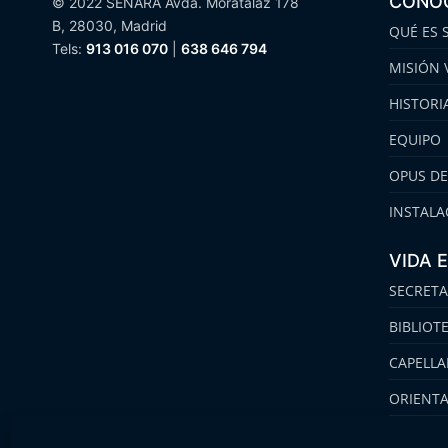
CONO
© 2022 SENARA Avda. Moratalaz 178
B, 28030, Madrid
QUÉ ES 
Tels:
913 016 070
|
638 646 794
MISIÓN 
HISTORI
EQUIPO
OPUS DE
INSTALA
VIDA 
SECRETA
BIBLIOT
CAPELLA
ORIENT
FAMILIA