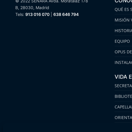
CONO
© 2022 SENARA Avda. Moratalaz 178
B, 28030, Madrid
QUÉ ES 
Tels:
913 016 070
|
638 646 794
MISIÓN 
HISTORI
EQUIPO
OPUS DE
INSTALA
VIDA 
SECRETA
BIBLIOT
CAPELLA
ORIENT
FAMILIA