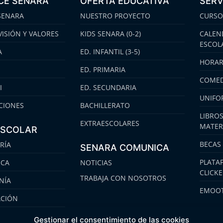
CE SENARA
OFERTA EDUCATIVA
SERV
SENARA
NUESTRO PROYECTO
CURSO
VISIÓN Y VALORES
KIDS SENARA (0-2)
CALEN
ESCOL
A
ED. INFANTIL (3-5)
HORAR
ED. PRIMARIA
COMED
I
ED. SECUNDARIA
UNIFO
CIONES
BACHILLERATO
LIBROS
EXTRAESCOLARES
MATER
ESCOLAR
BECAS
RÍA
SENARA COMUNICA
PLATA
ECA
NOTICIAS
CLICK
TRABAJA CON NOSOTROS
NÍA
EMOOT
ACIÓN
S
Gestionar el consentimiento de las cookies