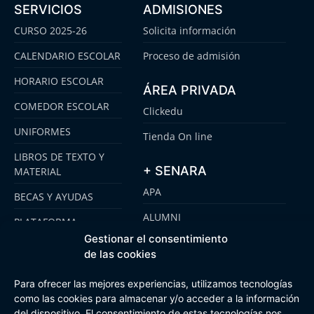
SERVICIOS
ADMISIONES
CURSO 2025-26
Solicita información
CALENDARIO ESCOLAR
Proceso de admisión
HORARIO ESCOLAR
ÁREA PRIVADA
COMEDOR ESCOLAR
Clickedu
UNIFORMES
Tienda On line
LIBROS DE TEXTO Y
+ SENARA
MATERIAL
APA
BECAS Y AYUDAS
ALUMNI
PLATAFORMA
CLICKEDU
Gestionar el consentimiento
SENARA SENIOR
de las cookies
EMOOTI COLEGIOS
FUNDACIÓN SENARA
Para ofrecer las mejores experiencias, utilizamos tecnologías
como las cookies para almacenar y/o acceder a la información
del dispositivo. El consentimiento de estas tecnologías nos